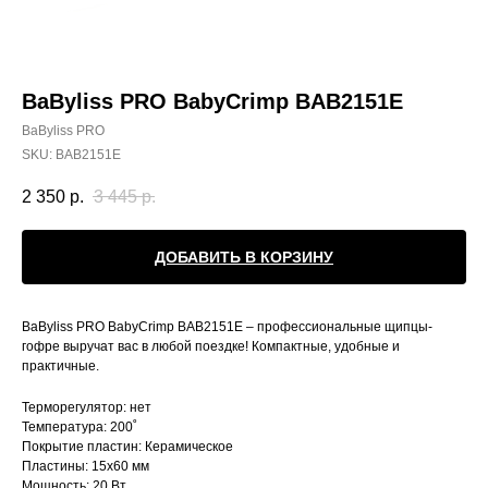
BaByliss PRO BabyCrimp BAB2151E
BaByliss PRO
SKU:
BAB2151E
2 350
р.
3 445
р.
ДОБАВИТЬ В КОРЗИНУ
BaByliss PRO BabyCrimp BAB2151E – профессиональные щипцы-
гофре выручат вас в любой поездке! Компактные, удобные и
практичные.
Терморегулятор: нет
Температура: 200˚
Покрытие пластин: Керамическое
Пластины: 15x60 мм
Мощность: 20 Вт