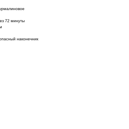
турмалиновое
ез 72 минуты
м
зопасный наконечник