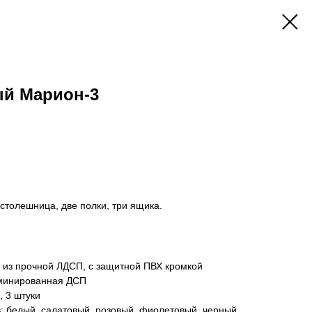
й Марион-3
 столешница, две полки, три ящика.
 из прочной ЛДСП, с защитной ПВХ кромкой
аминированная ДСП
, 3 штуки
: белый, салатовый, розовый, фиолетовый, черный