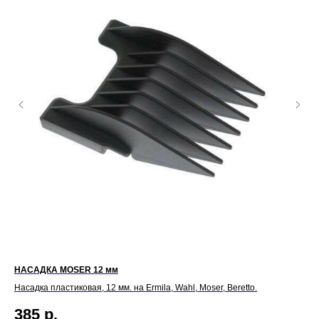
НАСАДКА MOSER 12 мм
НА
Насадка пластиковая, 12 мм. на Ermila, Wahl, Мoser, Beretto.
Нас
385
р.
4