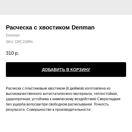
Расческа с хвостиком Denman
Denman
SKU:
DPC2GRN
310
р.
ДОБАВИТЬ В КОРЗИНУ
Расческа с пластиковым хвостиком (8 дюймов) изготовлена из
высококачественного антистатического материала, теплостойкая,
ударопрочная, устойчива к химическому воздействию Сверхгладкая
без ущерба волосам при свободном расчесывании. Точность
результата. Совершенство в производительности