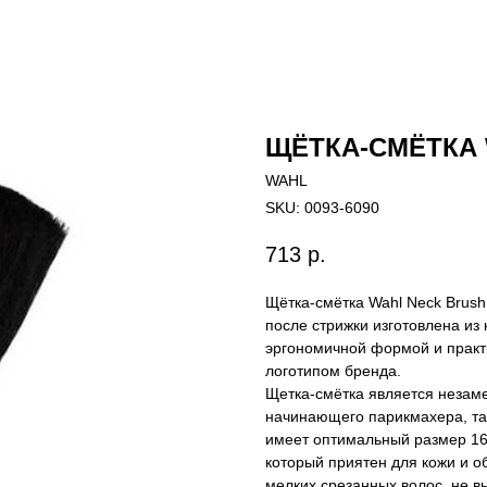
ЩЁТКА-СМЁТКА
WAHL
SKU:
0093-6090
713
р.
Щётка-смётка Wahl Neck Brush
после стрижки изготовлена из
эргономичной формой и практ
логотипом бренда.
Щетка-смётка является незам
начинающего парикмахера, та
имеет оптимальный размер 160
который приятен для кожи и 
мелких срезанных волос, не 