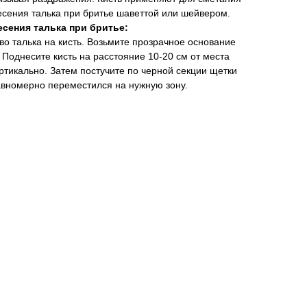
есения талька при бритье шаветтой или шейвером.
сения талька при бритье:
о талька на кисть. Возьмите прозрачное основание
 Поднесите кисть на расстояние 10-20 см от места
ртикально. Затем постучите по черной секции щетки
равномерно переместился на нужную зону.