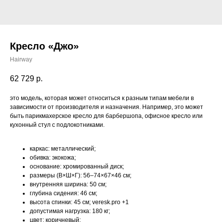
Кресло «Джо»
Hairway
62 729
р.
это модель, которая может относиться к разным типам мебели в
зависимости от производителя и назначения. Например, это может
быть парикмахерское кресло для барбершопа, офисное кресло или
кухонный стул с подлокотниками.
каркас: металлический;
обивка: экокожа;
основание: хромированный диск;
размеры (В×Ш×Г): 56–74×67×46 см;
внутренняя ширина: 50 см;
глубина сидения: 46 см;
высота спинки: 45 см; veresk.pro +1
допустимая нагрузка: 180 кг;
цвет: коричневый;